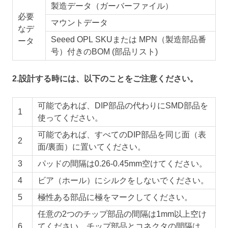
製造データ（ガーバーファイル）
必要
マウントデータ
なデ
Seeed OPL SKUまたは MPN（製造部品番
ータ
号）付きのBOM (部品リスト)
2.設計する時には、以下のことをご注意ください。
可能であれば、DIP部品の代わりにSMD部品を
1
使ってください。
可能であれば、すべてのDIP部品を同じ面（表
2
面/裏面）に置いてください。
3
パッドの間隔は0.26-0.45mm空けてください。
4
ビア（ホール）にシルクをしないでください。
5
極性ある部品に極をマークしてください。
任意の2つのチップ部品の間隔は1mm以上空け
6
てください。チップ部品とコネクタの間隔は