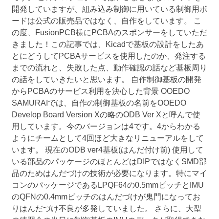
開発していますが、組み込み制御に用いている制御用ボ
ードは公式の販売品ではなく、自作をしています。 こ
の度、FusionPCB様にPCBAのスポンサーをしていただ
きました！この記事では、Kicadで基板の設計をしたあ
とにどうしてPCBAサービスを使用したのか、発注する
までの流れと、失敗した点、動作確認の話など基板周り
の話をしていきたいと思います。 自作制御基板の開発
からPCBAのサービス利用を決心した背景 OOEDO
SAMURAIでは、自作の制御基板の名前をOOEDO
Develop Board Version Xの略のODB Ver Xと呼んで使
用しています。今のバージョンは4です。4からわかる
ようにチームとして4回ほど大きなリニューアルをして
います。 現在のODB ver4基板(はんだ付け前) 使用して
いる部品のパッケージのほとんどはDIPではなくSMD部
品のためはんだづけの技術が必要になります。特にマイ
コンのパッケージであるLPQF64の0.5mmピッチとIMU
のQFNの0.4mmピッチのはんだづけが鬼門になってお
りはんだづけ不良が多発していました。 さらに、大型