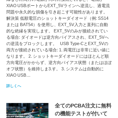
XIAO USBポートからEXT_5Vラインへ逆流し、過電流
問題や永久的な損傷を引き起こす可能性があります。
解決策 低順電圧のショットキーダイオード（例: SS14
または BAT54）を使用し、EXT_5V入力と直列に自動
的な絶縁を実現します。 EXT_5Vのみが接続されてい
る場合: ダイオードは逆方向バイアスされ、EXT_5Vへ
の逆流をブロックします。 USB Type-CとEXT_5Vの
両方が接続されている場合: 1. 両電圧は非常に近い値に
なります。 2. ショットキーダイオードにはほとんど順
方向電圧がかからず、逆方向バイアス状態（またはほぼ
オフ状態）を維持しま3.す。 3. システムは自動的に
XIAO USB…
詳しくへ
全てのPCBA注文に無料
の機能テストが付いて