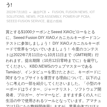
う!
2022年7月18日
融合PCB
FUSION
,
FUSION NEWS
,
IOT
SOLUTIONS
,
NEWS
,
PCB ASSEMBLY
,
POWER-UP PCBA
,
SEEED FUSION SERVICE
,
最近の投稿
賞とする$1000クーポンとSeeed XIAOピローをとる
に、Seeed Fusion DIY XIAOメカニカルキーボードコン
テストに参加しましょう！ DIY XIAOメカニカルキーボ
ードで世界をつないでいきましょう！ 今度のコンテス
トは2022年7月11日から10月11日まで（GMT時間）行
われます。提出期限（10月12日零時までに）を厳守し
てください。 KBD.NEWSのウェブマスターである
Tamásが、インタビューを受けたときに、キーボードに
関するウェブサイトを運営する理由について、以下のよ
うに考えの一部を紹介してくださいました。「小型のキ
ーボードはライター、ジャーナリスト、ソフトウェア開
発者、ブロガー、ゲーマーなど、ますます多くの人々に
生活の中で使用されるツールとなっています。アマチュ
アは1日にただ数時間使用しますが、業界全体ではほと