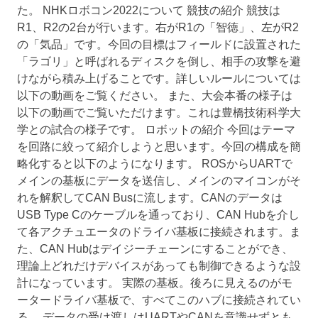
た。 NHKロボコン2022について 競技の紹介 競技は
R1、R2の2台が行います。右がR1の「智徳」、左がR2
の「気品」です。今回の目標はフィールドに設置された
「ラゴリ」と呼ばれるディスクを倒し、相手の攻撃を避
けながら積み上げることです。詳しいルールについては
以下の動画をご覧ください。 また、大会本番の様子は
以下の動画でご覧いただけます。これは豊橋技術科学大
学との試合の様子です。 ロボットの紹介 今回はテーマ
を回路に絞って紹介しようと思います。今回の構成を簡
略化すると以下のようになります。 ROSからUARTで
メインの基板にデータを送信し、メインのマイコンがそ
れを解釈してCAN Busに流します。CANのデータは
USB Type Cのケーブルを通っており、CAN Hubを介し
て各アクチュエータのドライバ基板に接続されます。ま
た、CAN Hubはデイジーチェーンにすることができ、
理論上どれだけデバイスがあっても制御できるような設
計になっています。 実際の基板。後ろに見えるのがモ
ータードライバ基板で、すべてこのハブに接続されてい
る。 データの受け渡しはUARTやCANを意識せずとも