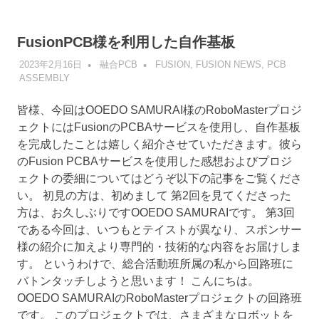
FusionPCB様を利用した自作基板
2023年2月16日
融合PCB
FUSION
,
FUSION NEWS
,
PCB
ASSEMBLY
皆様、今回はOOEDO SAMURAI様のRoboMasterプロジ
ェクトにはFusionのPCBAサービスを使用し、自作基板
を完成したことは嬉しく紹介させていただきます。彼ら
のFusion PCBAサービスを使用した感想およびプロジ
ェクトの委細についてはどうぞ以下の記事をご覧くださ
い。 初見の方は、初めまして 第2回を見てくださった
方は、お久しぶりですOOEDO SAMURAIです。 第3回
である今回は、いつもとテイストが異なり、スポンサー
様の紹介に加えより専門的・技術的な内容をお届けしま
す。 というわけで、総合活動班所属の私から回路班に
バトンタッチしようと思います！ こんにちは。
OOEDO SAMURAIのRoboMasterプロジェクトの回路班
です。 このプロジェクトでは、さまざまなロボットを