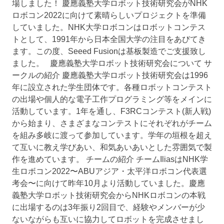
場しました！ 慶應義塾大学ロボット技術研究会がNHK
ロボコン2022に向けて素晴らしいプロジェクトを準備
していました。NHK大学ロボコンはロボットコンテス
トとして、1991年から日本全国大学の注目をあびてき
ます。この度、Seeed Fusionは基板製造でご支援致し
ました。 慶應義塾大学ロボット技術研究会について サ
ークルの紹介 慶應義塾大学ロボット技術研究会は1996
年に設立された学生団体です。各種ロボットコンテスト
の出場や個人的な電子工作プログラミング等をメインに
活動しています。1年を通し、F3RCコンテスト(新人戦)
から始まり、さまざまなコンテストにそれぞれがチーム
を組み多岐に渡って参加しています。学年の垣根を超え
て互いに教え学びあい、和気あいあいとした雰囲気で製
作を進めています。 チームの紹介 チームIliasはNHK学
生ロボコン2022〜ABUアジア・太平洋ロボコン代表選
考会〜に向けて昨年10月より活動していました。慶應
義塾大学ロボット技術研究会からNHKロボコンの本戦
に出場するのは3年振り2回目で、経験やメンバーが少
ないながらも互いに協力してロボットを完成させまし