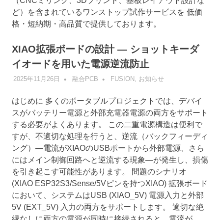
（CNCミリング、3Dプリント、基板レイアウト設計な
ど）を含まれているワンストップ試作サービスを 低価
格・短納期・高品質で提供しております。
XIAO拡張ボードの設計 — ショットキーダ
イオードを用いた電源逆流防止
2025年11月26日
融合PCB
FUSION
,
お知らせ
はじめに 多くのポータブルプロジェクトでは、デバイ
スがバッテリー電源と外部充電器電源の両方をサポート
する必要がよくあります。 この二重電源構造は便利で
すが、不適切な処理を行うと、逆流（バックフィーディ
ング）—電流がXIAOのUSBポートから外部電源、さら
にはメイン制御回路へと逆流する現象—が発生し、損傷
を引き起こす可能性があります。 問題のシナリオ
(XIAO ESP32S3/Sense/5Vピンを持つXIAO) 拡張ボード
において、システムはUSB (XIAO_5V) 電源入力と外部
5V (EXT_5V) 入力の両方をサポートします。 適切な絶
縁なしに両方の電源が同時に接続されると、電流が