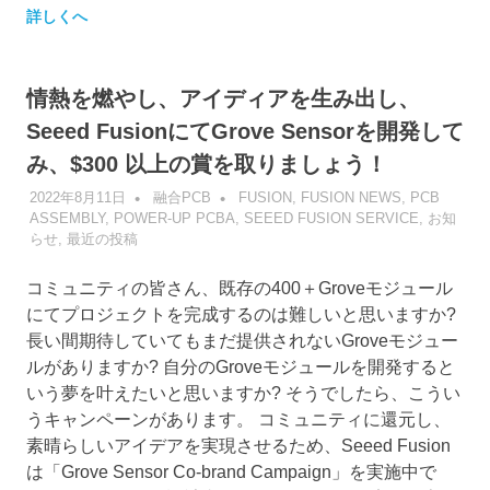
詳しくへ
情熱を燃やし、アイディアを生み出し、
Seeed FusionにてGrove Sensorを開発して
み、$300 以上の賞を取りましょう！
2022年8月11日
融合PCB
FUSION
,
FUSION NEWS
,
PCB
ASSEMBLY
,
POWER-UP PCBA
,
SEEED FUSION SERVICE
,
お知
らせ
,
最近の投稿
コミュニティの皆さん、既存の400＋Groveモジュール
にてプロジェクトを完成するのは難しいと思いますか?
長い間期待していてもまだ提供されないGroveモジュー
ルがありますか? 自分のGroveモジュールを開発すると
いう夢を叶えたいと思いますか? そうでしたら、こうい
うキャンペーンがあります。 コミュニティに還元し、
素晴らしいアイデアを実現させるため、Seeed Fusion
は「Grove Sensor Co-brand Campaign」を実施中で