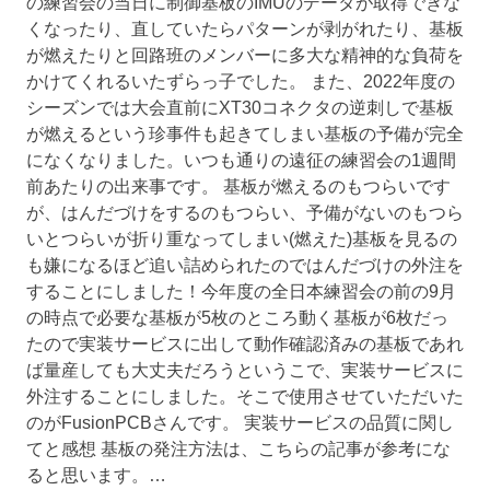
の練習会の当日に制御基板のIMUのデータが取得できな
くなったり、直していたらパターンが剥がれたり、基板
が燃えたりと回路班のメンバーに多大な精神的な負荷を
かけてくれるいたずらっ子でした。 また、2022年度の
シーズンでは大会直前にXT30コネクタの逆刺しで基板
が燃えるという珍事件も起きてしまい基板の予備が完全
になくなりました。いつも通りの遠征の練習会の1週間
前あたりの出来事です。 基板が燃えるのもつらいです
が、はんだづけをするのもつらい、予備がないのもつら
いとつらいが折り重なってしまい(燃えた)基板を見るの
も嫌になるほど追い詰められたのではんだづけの外注を
することにしました！今年度の全日本練習会の前の9月
の時点で必要な基板が5枚のところ動く基板が6枚だっ
たので実装サービスに出して動作確認済みの基板であれ
ば量産しても大丈夫だろうというこで、実装サービスに
外注することにしました。そこで使用させていただいた
のがFusionPCBさんです。 実装サービスの品質に関し
てと感想 基板の発注方法は、こちらの記事が参考にな
ると思います。…