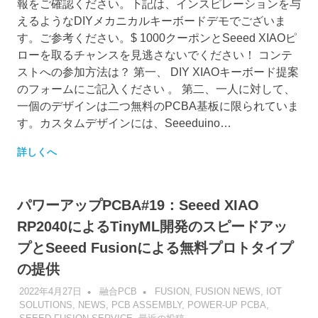
報をご確認ください。下記は、インスピレーションを与
えるようなDIYメカニカルキーボードデモでございま
す。ご参考ください。$ 1000クーポンとSeeed XIAOピ
ローを取るチャンスを見逃さないでください！ コンテ
ストへの参加方法は？ 第一、 DIY XIAOキーボード提案
のフォームにご記入ください 。 第二、一人に対して、
一個のデザインは二つ無料のPCBA基板に限られていま
す。カスタムデザインには、Seeeduino…
詳しくへ
パワーアップPCBA#19：Seeed XIAO
RP2040によるTinyML開発のスピードアッ
プとSeeed Fusionによる無料プロトタイプ
の提供
2022年4月27日
融合PCB
FUSION
,
FUSION NEWS
,
IOT
SOLUTIONS
,
NEWS
,
PCB ASSEMBLY
,
POWER-UP PCBA
,