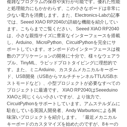
複雑なプログラムの保存や実行が可能です。優れた性能
と処理能力にもかかわらず、この小さなボードは非常に
少ない電力を消費します。また、Electronics-Labの記事
では、Seeed XIAO RP2040の詳細な機能を紹介してい
ます。こちらまでご覧ください。 Seeed XIAO RP2040
は、小さな親指サイズに豊富なインターフェースを搭載
し、Arduino、MicroPython、CircuitPythonを完全にサ
ポートしています。オンボードのインターフェースは複
数のアプリケーションの開発に十分で、様々なウェアラ
ブル、TinyML、ラピッドプロトタイピングに理想的で
す。また、ミニArduino、カスタムメカニカルキーボー
ド、USB開発（USBからマルチチャンネルTTL/USBホ
ストモードなど）、小型プロジェクトが必要なすべての
プロジェクトに最適です。 XIAO RP2040はSeeeduino
XIAOと同じくらい小さいですが、より強力で、
CircuitPythonをサポートしています。アムステルダムに
駐在している英国人開発者、Andy Warburtonによる興
味深いプロジェクトを紹介します。 「最近メカニカル
キーボードのカスタマイズを始めたのですが、8キーの