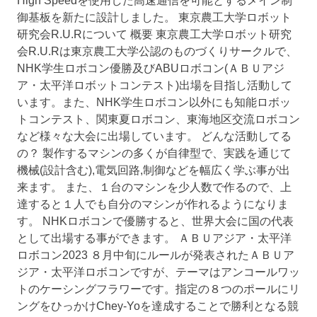
High Speedを使用した高速通信を可能とするメイン制
御基板を新たに設計しました。 東京農工大学ロボット
研究会R.U.Rについて 概要 東京農工大学ロボット研究
会R.U.Rは東京農工大学公認のものづくりサークルで、
NHK学生ロボコン優勝及びABUロボコン(ＡＢＵアジ
ア・太平洋ロボットコンテスト)出場を目指し活動して
います。また、NHK学生ロボコン以外にも知能ロボッ
トコンテスト、関東夏ロボコン、東海地区交流ロボコン
など様々な大会に出場しています。 どんな活動してる
の？ 製作するマシンの多くが自律型で、実践を通じて
機械(設計含む),電気回路,制御などを幅広く学ぶ事が出
来ます。 また、１台のマシンを少人数で作るので、上
達すると１人でも自分のマシンが作れるようになりま
す。 NHKロボコンで優勝すると、世界大会に国の代表
として出場する事ができます。 ＡＢＵアジア・太平洋
ロボコン2023 ８月中旬にルールが発表されたＡＢＵア
ジア・太平洋ロボコンですが、テーマはアンコールワッ
トのケーシングフラワーです。指定の８つのポールにリ
ングをひっかけChey-Yoを達成することで勝利となる競