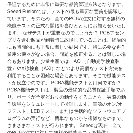
保証するために非常に重要な品質管理方法となります。
Seeed Fusionでは、テストの最も重要な意義を認識し
ています。そのため、全てのPCBA注文に対する無料の
機能テストの正式な開始を喜びとともにお知らせいたし
ます。 なぜテストが重要なのでしょうか？ PCBアセン
ブリを含む製品が到着時に故障していることは、経済的
にも時間的にも非常に悔しい結果です。特に必要な再作
業用の機器がない場合、問題を修正することは難しい場
合もあります。少量生産では、AOI（自動光学検査装
置）やX線検査（AXI）などのより高価なテスト方法を
利用することが困難な場合もあります。そこで機能テス
トが役立つのです。 PCBA機能テストとは何ですか？
PCBA機能テストは、製品の最終的な品質保証手順であ
り、ボードが予定どおりの動作をすることを、実際の動
作環境をシミュレートして検証します。電源のオン/オ
フテスト、LEDテスト、または包括的なソフトウェアプ
ログラムの実行など、簡単なものから複雑なものまで、
さまざまなテストが行われます。 Seeedは現在、全て
のPCBA注文に対して無料の機能テストを提供し、