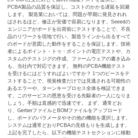
PCBA製品の品質を保証し、コストのかかる遅延を回避
します。 製造業においては、問題が早期に発見されれ
ばされるほど、修正が安価で容易になります。Seeedの
エンジニアがボードを出荷前にテストすることで、不良
品のリワークを現地で行い、製造ラインから出るすべて
のボードが意図した動作をすることを保証します。技術
者によるポイント・トゥ・ポイントの電圧テストや、カ
スタムのテストジグの作成、ファームウェアの書き込み
も、当社内で対応できます。 無料のPCBA機能テスト
を受けるにはどうすればよいですか？ 1つのピースをテ
ストすることで、視覚検査だけでは見逃される可能性の
あるエラーや、ターンキープロセス全体を検証できま
す。このサービスの恩恵を受ける先駆者の一人になりま
しょう。手順は直感的で迅速です。 まず、通常どお
り、GerberファイルとBOMファイルをアップロード
し、ボードのパラメータやその他の機能を選択します。
システムは通常どおりPCBAの見積もりを生成します。
上記を完了したら、以下の機能テストセクションに移動