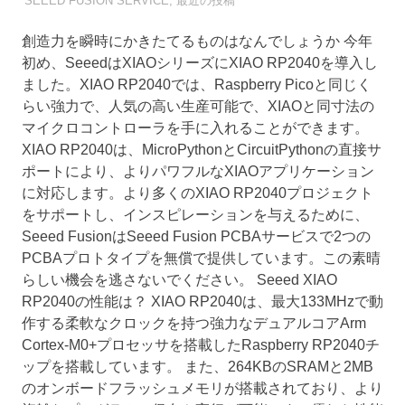
SEEED FUSION SERVICE
,
最近の投稿
創造力を瞬時にかきたてるものはなんでしょうか 今年
初め、SeeedはXIAOシリーズにXIAO RP2040を導入し
ました。XIAO RP2040では、Raspberry Picoと同じく
らい強力で、人気の高い生産可能で、XIAOと同寸法の
マイクロコントローラを手に入れることができます。
XIAO RP2040は、MicroPythonとCircuitPythonの直接サ
ポートにより、よりパワフルなXIAOアプリケーション
に対応します。より多くのXIAO RP2040プロジェクト
をサポートし、インスピレーションを与えるために、
Seeed FusionはSeeed Fusion PCBAサービスで2つの
PCBAプロトタイプを無償で提供しています。この素晴
らしい機会を逃さないでください。 Seeed XIAO
RP2040の性能は？ XIAO RP2040は、最大133MHzで動
作する柔軟なクロックを持つ強力なデュアルコアArm
Cortex-M0+プロセッサを搭載したRaspberry RP2040チ
ップを搭載しています。 また、264KBのSRAMと2MB
のオンボードフラッシュメモリが搭載されており、より