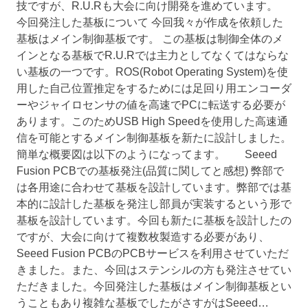
技ですが、R.U.Rも大会に向け開発を進めています。
今回発注した基板について 今回我々が作成を依頼した
基板はメイン制御基板です。 この基板は制御全体のメ
インとなる基板でR.U.Rでは主力としてなくてはならな
い基板の一つです。ROS(Robot Operating System)を使
用した自己位置推定をするためには足回り用エンコーダ
ーやジャイロセンサの値を高速でPCに転送する必要が
あります。このためUSB High Speedを使用した高速通
信を可能とするメイン制御基板を新たに設計しました。
簡単な概要図は以下のようになってます。 Seeed
Fusion PCBでの基板発注(品質に関してと感想) 弊部で
は各用途に合わせて基板を設計しています。弊部では基
本的に設計した基板を発注し部員が実装するという形で
基板を設計しています。今回も新たに基板を設計したの
ですが、大会に向けて複数枚製造する必要があり、
Seeed Fusion PCBのPCBサービスを利用させていただ
きました。また、今回はステンシルの方も発注させてい
ただきました。今回発注した基板はメイン制御基板とい
うこともあり複雑な基板でしたがさすがはSeeed…