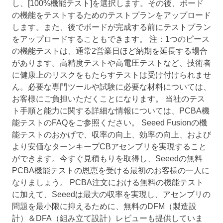
し、[100%機能テスト]を選択します。その後、ボード
の機能をテストするためのテストプランをアップロード
します。また、後でボードが完成する前にテストプラン
をアップロードすることもできます。 注：1つのピース
の機能テストは、通常2営業日ほど納期を延長する場合
があります。高精度テストや高電圧テストなど、技術者
に健康上のリスクをもたらすテストは受け付けられませ
ん。必要な専門ツールや試験に必要な材料については、
お客様にご負担いただくことになります。 当社のテス
ト手順と能力に関する詳細な情報については、PCBA機
能テストのFAQをご参照ください。 Seeed Fusionの機
能テストのおかげで、収率の向上、効率の向上、および
より安価なターンキープCBアセンブリを実現すること
ができます。今すぐ見積もりを取得し、Seeedの無料
PCBA機能テストの恩恵を受ける最初のお客様の一人に
なりましょう。 PCBA注文における無料の機能テスト
に加えて、Seeedは最大の収率を実現し、アセンブリの
問題を最小限に抑えるために、無料のDFM（製造設
計）＆DFA（組み立て設計）レビューも提供していま