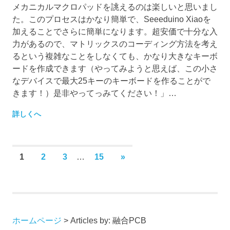
メカニカルマクロパッドを誂えるのは楽しいと思いまし
た。このプロセスはかなり簡単で、Seeeduino Xiaoを
加えることでさらに簡単になります。超安価で十分な入
力があるので、マトリックスのコーディング方法を考え
るという複雑なことをしなくても、かなり大きなキーボ
ードを作成できます（やってみようと思えば、この小さ
なデバイスで最大25キーのキーボードを作ることがで
きます！）是非やってっみてください！」…
詳しくへ
Posts
NEXT
1
2
3
…
15
»
POSTS
navigation
ホームページ
>
Articles by: 融合PCB