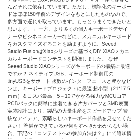
んどそれに依存しています。ただし、標準化のキーボー
ドはほぼ150年前のデザインをもとにしたものなので、
多方面で遅れを取っています。もっとうまくできたいと
思います。」 一方、より多くの個人キーボードデザイ
ナーやビジネスメーカーなどに、メカニカルキーボード
をカスタマイズすることを励ますように、Seeed
Studio FusionはXiaoシリーズに基づくDIY XIAOメカニ
カルキーボードコンテストを開催しました。 なぜ
Seeed Studio XIAOシリーズがキーボードの構築に最適
ですか？ ネイティブUSB、キーボード制御用の
tinyUSBをサポート 複数のインターフェースと豊かなピ
ンは、キーボードプロジェクトに最適 超小型（21*17.5
ｍｍ）＆コスパ最高、5－10でかかる強力なMCUコア
PCBバックに簡単に接着できる片方パーツとSMD表面
実装設計により、製品の大量生産をスピードアップ 警
抜なアイデア、素晴らしいキーボード作品を見せてくだ
さい！ 準備ができているが何をすべきかわからない場
合、下記の「コンテストへの参加方法は？」にて追加情