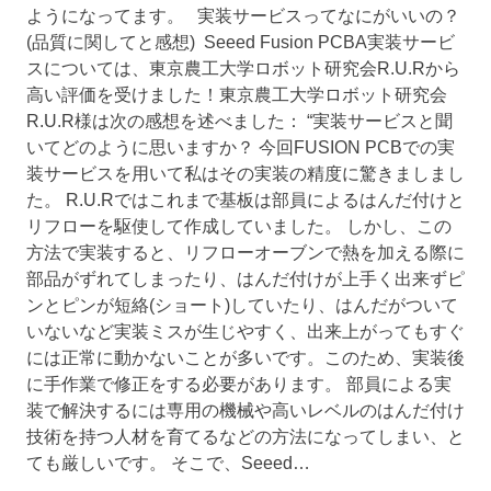
ようになってます。 実装サービスってなにがいいの？
(品質に関してと感想) Seeed Fusion PCBA実装サービ
スについては、東京農工大学ロボット研究会R.U.Rから
高い評価を受けました！東京農工大学ロボット研究会
R.U.R様は次の感想を述べました： “実装サービスと聞
いてどのように思いますか？ 今回FUSION PCBでの実
装サービスを用いて私はその実装の精度に驚きましまし
た。 R.U.Rではこれまで基板は部員によるはんだ付けと
リフローを駆使して作成していました。 しかし、この
方法で実装すると、リフローオーブンで熱を加える際に
部品がずれてしまったり、はんだ付けが上手く出来ずピ
ンとピンが短絡(ショート)していたり、はんだがついて
いないなど実装ミスが生じやすく、出来上がってもすぐ
には正常に動かないことが多いです。このため、実装後
に手作業で修正をする必要があります。 部員による実
装で解決するには専用の機械や高いレベルのはんだ付け
技術を持つ人材を育てるなどの方法になってしまい、と
ても厳しいです。 そこで、Seeed…