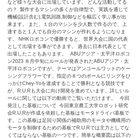
など様々な大会に出場しています。 どんな活動してる
の？ 製作するマシンの多くが自律型で、実践を通じて
機械(設計含む),電気回路,制御などを幅広く学ぶ事が出
来ます。 また、１台のマシンを少人数で作るので、上
達すると１人でも自分のマシンが作れるようになりま
す。 NHKロボコンで優勝すると、世界大会に国の代表
として出場する事ができます。 過去に日本代表として
出場したこともあります。 ABUアジア・太平洋ロボコ
ン2023 ８月中旬にルールが発表されたABUアジア・太
平洋ロボコンですが、テーマはアンコールワットのケー
シングフラワーです。指定の８つのポールにリングをひ
っかけChey-Yoを達成することで勝利となる競技です
が、R.U.Rも大会に向け開発を進めています。詳しいル
ールに関しては以下の動画でご覧いただけます。 今回
発注した基板について 今回東京農工大学ロボット研究
会R.U.Rが作成を依頼した基板はモータドライバ基板で
す。この基板は足回り関係の補助用のモータや機構用の
モータを制御するための基板でR.U.Rでは主力としてな
くてはならない基板の一つです。簡単な概要図は以下の