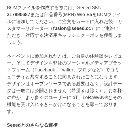
BOMファイルを作成する際には、Seeed SKU
317990687
または部品番号(MPN) Wio
-E5
をBOMファイ
ルに追加してください。ご注文をカートに入れた後、カ
スタマーサポーター（
fusion@seeed.cc
）にご連絡い
ただき、対応する決済用キャッシュクーポンを獲得しま
しょう。
本イベントに参加された方は、ご自身の体験談やレビュ
ー、そしてデザインを弊社のソーシャルメディアプラッ
トフォーム（Facebook、Twitter、ブログなど）でコミ
ュニティと共有することに同意されたことになります。
デザインはオープンソースである必要はなく、設計デー
タは一般には公開されません（希望者は除く）。お客様
の声が、より多くのユーザーにIoT、LoRaWAN®とその
機能を受け入れるきっかけになることを願っておりま
す。
Seeed
とのさらなる連携