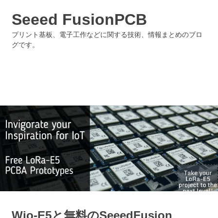
Seeed FusionPCB
プリント基板、電子工作などに関する技術、情報まとめのブロ
グです。
MENU
Skip
to
content
Wio-E5と無料のSeeedFusion