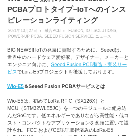
PCBAプロトタイプ–IoTへのインス
ピレーションライティング
2021年10月27日
融合PCB
FUSION
,
IOT SOLUTIONS
,
POWER-UP PCBA
,
SEEED FUSION SERVICE
,
ニュース
BIG NEWS!! IoTの発展に貢献するために、Seeedは、
世界中のハードウェア愛好家、デザイナー、メーカーと
エンジニア向けに、
Seeed Fusion PCB製造・実装サー
ビス
でLora-E5プロジェクトを後援しております。
Wio-E5
＆
Seeed Fusion PCBA
サービスとは
Wio-E5は、初めてLoRa RFIC（SX126X）と
MCU（STM32WLE5JC）を一つのモジュールに組み込
んだSoCです。低エネルギーでありながら高性能・低コ
スト・コンパクトなアプリケーションを念頭に置いて設
計され、FCC およびCE認証取得済みのLoRa-E5