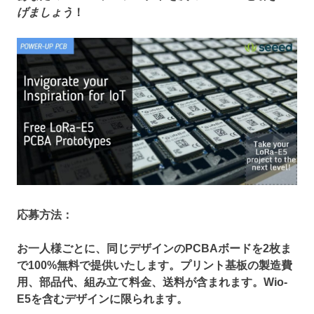
げましょう
！
応募方法：
お一人様ごとに、同じデザインの
PCBA
ボードを
2
枚ま
で
100%
無料で提供いたします。プリント基板の製造費
用、部品代、組み立て料金、送料が含まれます。Wio
-
E5
を含むデザインに限られます。