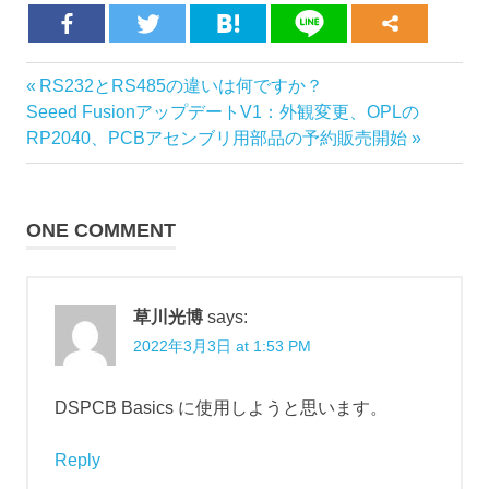
IoT
Previous
RS232とRS485の違いは何ですか？
Post
Solutions
Next
Post:
Seeed FusionアップデートV1：外観変更、OPLの
LoRa-
navigation
Post:
RP2040、PCBアセンブリ用部品の予約販売開始
e5
PCB
Manufacture
ONE COMMENT
and
Assembly
草川光博
says:
2022年3月3日 at 1:53 PM
DSPCB Basics に使用しようと思います。
Reply