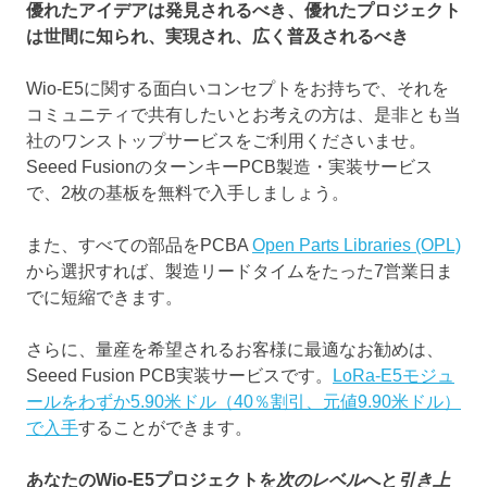
優れたアイデアは発見されるべき、優れたプロジェクト
は世間に知られ、実現され、広く普及されるべき
Wio-E5に関する面白いコンセプトをお持ちで、それを
コミュニティで共有したいとお考えの方は、是非とも当
社のワンストップサービスをご利用くださいませ。
Seeed FusionのターンキーPCB製造・実装サービス
で、2枚の基板を無料で入手しましょう。
また、すべての部品をPCBA
Open Parts Libraries (OPL)
から選択すれば、製造リードタイムをたった7営業日ま
でに短縮できます。
さらに、量産を希望されるお客様に最適なお勧めは、
Seeed Fusion PCB実装サービスです。
LoRa-E5モジュ
ールをわずか5.90米ドル（40％割引、元値9.90米ドル）
で入手
することができます。
あなたのWio
-E5
プロジェクトを
次のレベル
へと
引き上