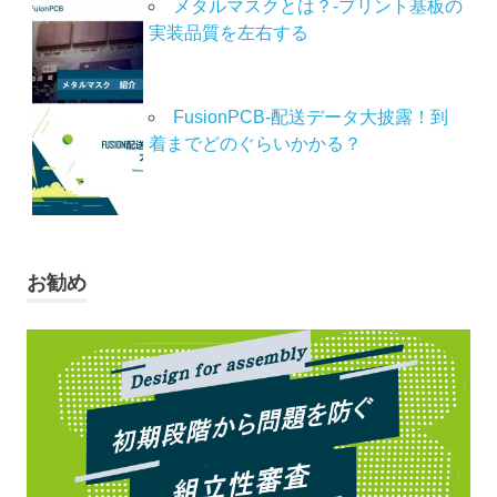
メタルマスクとは？-プリント基板の
実装品質を左右する
FusionPCB-配送データ大披露！到
着までどのぐらいかかる？
お勧め