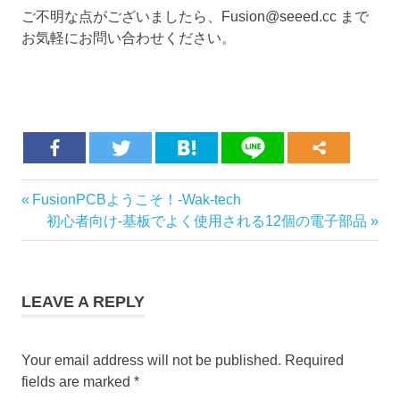
ご不明な点がございましたら、
Fusion@seeed.cc
まで
お気軽にお問い合わせください。
Seeed
Previous
FusionPCBようこそ！-Wak-tech
Post
Fusion
Post:
Next
初心者向け-基板でよく使用される12個の電子部品
サービ
navigation
Post:
ス
ニ
ュ
LEAVE A REPLY
ー
ス
部
Your email address will not be published.
Required
品
fields are marked
*
実