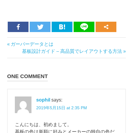
ソ
Previous
ガーバーデータとは
Post
ル
Post:
Next
基板設計ガイド – 高品質でレイアウトする方法
ダ
navigation
Post:
レ
ジ
ス
ONE COMMENT
ト
ソ
ル
sophil
says:
ダ
ー
2019年5月15日 at 2:35 PM
マ
ス
こんにちは、初めまして。
ク
基板の色は単順に好みとメーカーの独自の色だ