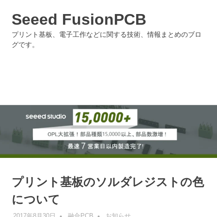
Seeed FusionPCB
プリント基板、電子工作などに関する技術、情報まとめのブロ
グです。
MENU
Skip
to
content
プリント基板のソルダレジストの色
について
2017年8月30日
融合PCB
お知らせ