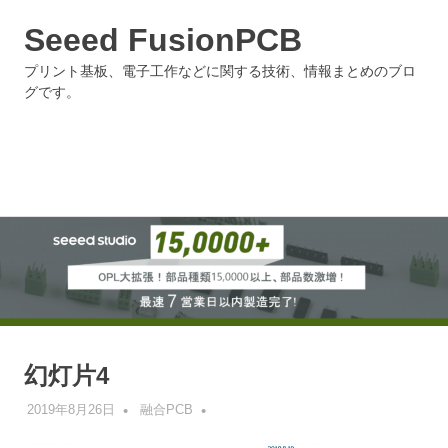
Seeed FusionPCB
プリント基板、電子工作などに関する技術、情報まとめのブロ
グです。
MENU
Skip
to
content
幻灯片4
2019年8月26日
融合PCB