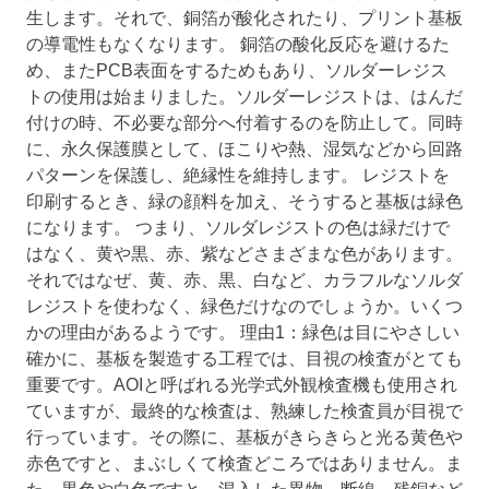
生します。それで、銅箔が酸化されたり、プリント基板
の導電性もなくなります。 銅箔の酸化反応を避けるた
め、またPCB表面をするためもあり、ソルダーレジス
トの使用は始まりました。ソルダーレジストは、はんだ
付けの時、不必要な部分へ付着するのを防止して。同時
に、永久保護膜として、ほこりや熱、湿気などから回路
パターンを保護し、絶縁性を維持します。 レジストを
印刷するとき、緑の顔料を加え、そうすると基板は緑色
になります。 つまり、ソルダレジストの色は緑だけで
はなく、黄や黒、赤、紫などさまざまな色があります。
それではなぜ、黄、赤、黒、白など、カラフルなソルダ
レジストを使わなく、緑色だけなのでしょうか。いくつ
かの理由があるようです。 理由1：緑色は目にやさしい
確かに、基板を製造する工程では、目視の検査がとても
重要です。AOIと呼ばれる光学式外観検査機も使用され
ていますが、最終的な検査は、熟練した検査員が目視で
行っています。その際に、基板がきらきらと光る黄色や
赤色ですと、まぶしくて検査どころではありません。ま