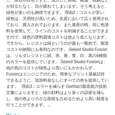
た、黒色や白色ですと、混入した異物、断線、残銅など
が目立たなく、目が疲れてしまいます。そう考えると、
緑色が多いのも納得できます。 理由2：コストが安い
緑色は、汎用性が高いため、生産において広く使用され
ており、購入されております。また量産の時、同じ色塗
料を使用して、ラインのコストを削減することができま
すので、緑色の塗料調達コストは他より低くなります。
ですから、レジストは緑というのが最も一般的で、製造
コストや納期にも有利なのです。 Seeed Studio Fusion
は、ソルダレジストに緑、赤、黄、青、白、黒の6種類
のカラーを提供しています。 Seeed Studio Fusionは、
他の色のコストが緑色より高いにもかかわらず、
Fusionはエンジニアのため、簡単なプリント基板試作
できるように、追加料金なしにすべての色を提供してい
ます。 理由3：エラーを減らす Gorillaの製造能力技術
文書によりますと、緑の顔料はより多くの誤差を減ら
し、他の色より小さな面積を占めるためより高い精度を
行うことができます。…