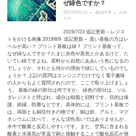
ぜ緑色ですか？
2017年8月1日
融合PCB
お知
らせ
2019/7/23 追記更新 – レジス
トをかける画像 2019/8/9 追記更新 – 黒い基板の方はレ
ベルが高い？ プリント基板は緑？ プリント基板って、
なぜ緑なんですか？たまに赤色や黒色とかあるけど、た
いてい緑ですよね。原料から自然にああいう色になるの
でしょうか、それとも何かの理由で緑にしているのでし
ょうか？ 上記の質問はエンジニアだけでなく電子趣味
の人からもよく質問されたので、ここで取り上げましょ
う。 基板の緑の部分は何ですか。 緑色の部分は、ソル
ダレジストと呼ばれ、成分は樹脂と顔料です。目的は保
護、絶縁、防塵などです。具体的には、プリント基板で
は、両面とも銅箔付きの物です。銅は鉄、アルミ、マグ
ネシウムに比べて、そんな活性高いではありませんが、
水中で酸素と反応しやすいです。また、空気に含まれる
酸素と水蒸気が常温で銅と接触することで酸化反応が発