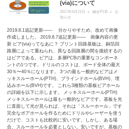
(via)について
2017年4月21日
融合PCB
お
知らせ
2019.8.1追記更新—— 分かりやすため、改めて画像
作成しました。 2019.8.7追記更新—— 画像内容の更
新 ビア(via)ってなあに？ プリント回路基板は、銅箔回
路層によって重ねられ、異なる回路層の間を接続するの
はビアである。ビアは、多層PCBの重要なコンポーネ
ントの1つです。ドリルのコストは、ボード全体の最大
30％〜40％になります。 3つの最も一般的なビアはメ
ッキスルーホール(PTH)、ブラインドホール(BVH)、埋
込みホール(BVH)です。 これら3種類の基板ビアホール
の詳細を以下に示します。 メッキスルーホール(PTH)
メッキスルーホールは最も一般的なビアです。基板を光
に直面して光が見られば、それは「スルーホール」です
完全なボアホールを作るためにドリルやレーザーを使う
だけで、コストも比較的に安いです。しかし、ある場
合、スルーホールを必要としない。安いですが、基板の