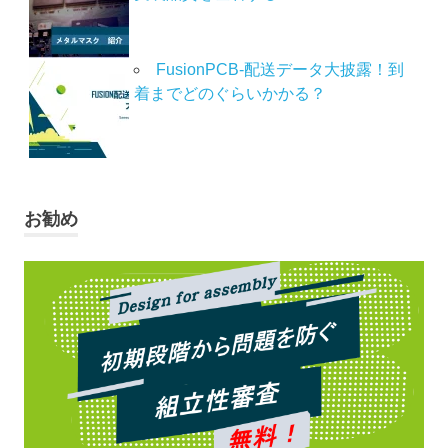
FusionPCB-配送データ大披露！到
着までどのぐらいかかる？
お勧め